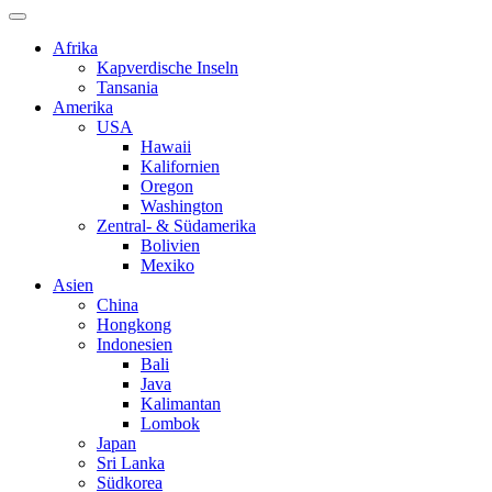
Afrika
Kapverdische Inseln
Tansania
Amerika
USA
Hawaii
Kalifornien
Oregon
Washington
Zentral- & Südamerika
Bolivien
Mexiko
Asien
China
Hongkong
Indonesien
Bali
Java
Kalimantan
Lombok
Japan
Sri Lanka
Südkorea