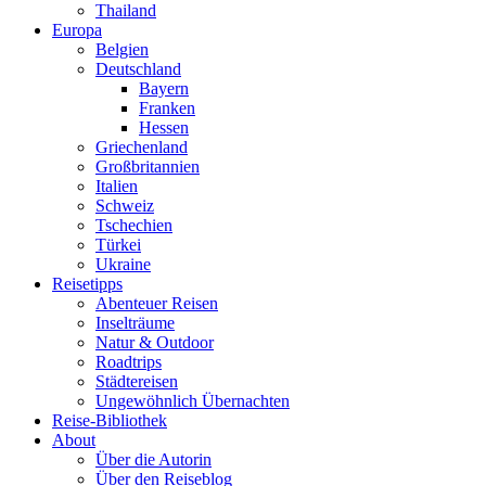
Thailand
Europa
Belgien
Deutschland
Bayern
Franken
Hessen
Griechenland
Großbritannien
Italien
Schweiz
Tschechien
Türkei
Ukraine
Reisetipps
Abenteuer Reisen
Inselträume
Natur & Outdoor
Roadtrips
Städtereisen
Ungewöhnlich Übernachten
Reise-Bibliothek
About
Über die Autorin
Über den Reiseblog