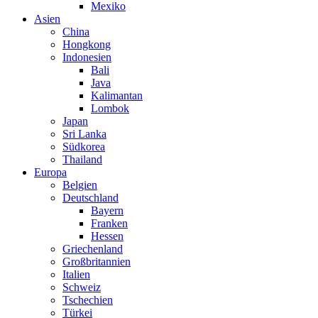
Mexiko
Asien
China
Hongkong
Indonesien
Bali
Java
Kalimantan
Lombok
Japan
Sri Lanka
Südkorea
Thailand
Europa
Belgien
Deutschland
Bayern
Franken
Hessen
Griechenland
Großbritannien
Italien
Schweiz
Tschechien
Türkei