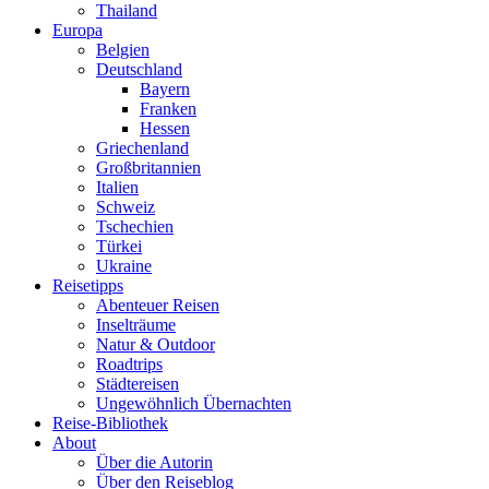
Thailand
Europa
Belgien
Deutschland
Bayern
Franken
Hessen
Griechenland
Großbritannien
Italien
Schweiz
Tschechien
Türkei
Ukraine
Reisetipps
Abenteuer Reisen
Inselträume
Natur & Outdoor
Roadtrips
Städtereisen
Ungewöhnlich Übernachten
Reise-Bibliothek
About
Über die Autorin
Über den Reiseblog