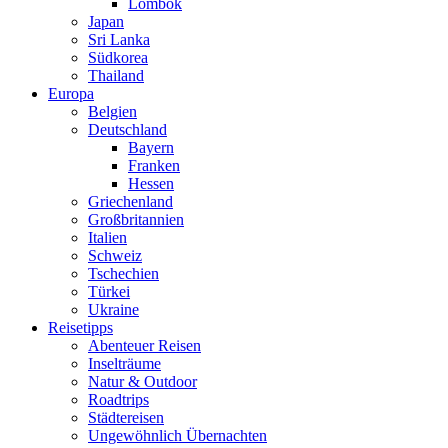
Lombok
Japan
Sri Lanka
Südkorea
Thailand
Europa
Belgien
Deutschland
Bayern
Franken
Hessen
Griechenland
Großbritannien
Italien
Schweiz
Tschechien
Türkei
Ukraine
Reisetipps
Abenteuer Reisen
Inselträume
Natur & Outdoor
Roadtrips
Städtereisen
Ungewöhnlich Übernachten