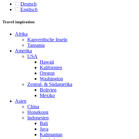
Deutsch
Englisch
Travel inspiration
Afrika
Kapverdische Inseln
Tansania
Amerika
USA
Hawaii
Kalifornien
Oregon
Washington
Zentral- & Südamerika
Bolivien
Mexiko
Asien
China
Hongkong
Indonesien
Bali
Java
Kalimantan