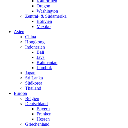
Kalifornien
Oregon
Washington
Zentral- & Südamerika
Bolivien
Mexiko
Asien
China
Hongkong
Indonesien
Bali
Java
Kalimantan
Lombok
Japan
Sri Lanka
Südkorea
Thailand
Europa
Belgien
Deutschland
Bayern
Franken
Hessen
Griechenland