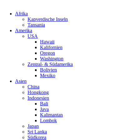
Afrika
Kapverdische Inseln
Tansania
Amerika
USA
Hawaii
Kalifornien
Oregon
Washington
Zentral- & Südamerika
Bolivien
Mexiko
Asien
China
Hongkong
Indonesien
Bali
Java
Kalimantan
Lombok
Japan
Sri Lanka
Südkorea