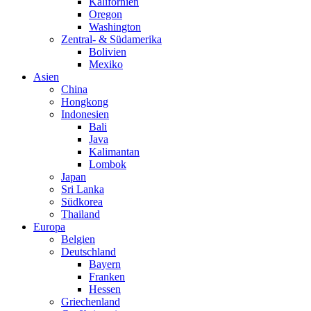
Kalifornien
Oregon
Washington
Zentral- & Südamerika
Bolivien
Mexiko
Asien
China
Hongkong
Indonesien
Bali
Java
Kalimantan
Lombok
Japan
Sri Lanka
Südkorea
Thailand
Europa
Belgien
Deutschland
Bayern
Franken
Hessen
Griechenland