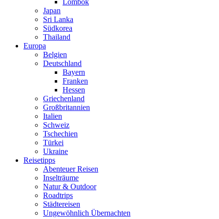
Lombok
Japan
Sri Lanka
Südkorea
Thailand
Europa
Belgien
Deutschland
Bayern
Franken
Hessen
Griechenland
Großbritannien
Italien
Schweiz
Tschechien
Türkei
Ukraine
Reisetipps
Abenteuer Reisen
Inselträume
Natur & Outdoor
Roadtrips
Städtereisen
Ungewöhnlich Übernachten