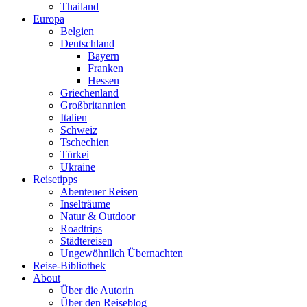
Thailand
Europa
Belgien
Deutschland
Bayern
Franken
Hessen
Griechenland
Großbritannien
Italien
Schweiz
Tschechien
Türkei
Ukraine
Reisetipps
Abenteuer Reisen
Inselträume
Natur & Outdoor
Roadtrips
Städtereisen
Ungewöhnlich Übernachten
Reise-Bibliothek
About
Über die Autorin
Über den Reiseblog