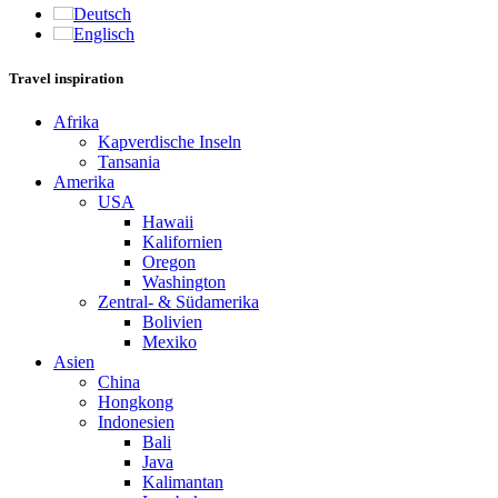
Deutsch
Englisch
Travel inspiration
Afrika
Kapverdische Inseln
Tansania
Amerika
USA
Hawaii
Kalifornien
Oregon
Washington
Zentral- & Südamerika
Bolivien
Mexiko
Asien
China
Hongkong
Indonesien
Bali
Java
Kalimantan