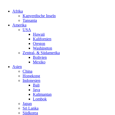
Afrika
Kapverdische Inseln
Tansania
Amerika
USA
Hawaii
Kalifornien
Oregon
Washington
Zentral- & Südamerika
Bolivien
Mexiko
Asien
China
Hongkong
Indonesien
Bali
Java
Kalimantan
Lombok
Japan
Sri Lanka
Südkorea