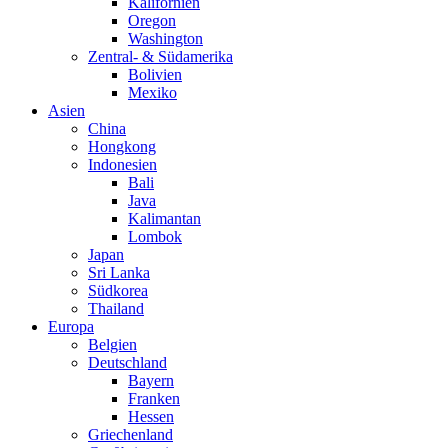
Kalifornien
Oregon
Washington
Zentral- & Südamerika
Bolivien
Mexiko
Asien
China
Hongkong
Indonesien
Bali
Java
Kalimantan
Lombok
Japan
Sri Lanka
Südkorea
Thailand
Europa
Belgien
Deutschland
Bayern
Franken
Hessen
Griechenland