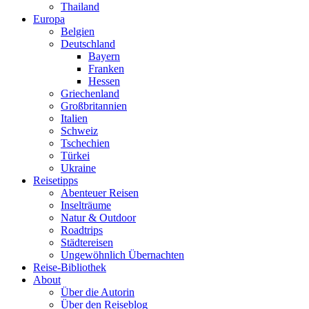
Thailand
Europa
Belgien
Deutschland
Bayern
Franken
Hessen
Griechenland
Großbritannien
Italien
Schweiz
Tschechien
Türkei
Ukraine
Reisetipps
Abenteuer Reisen
Inselträume
Natur & Outdoor
Roadtrips
Städtereisen
Ungewöhnlich Übernachten
Reise-Bibliothek
About
Über die Autorin
Über den Reiseblog