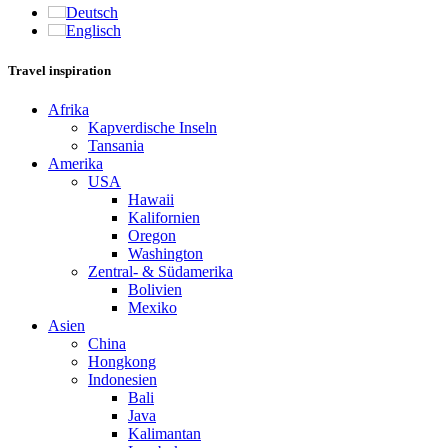
Deutsch
Englisch
Travel inspiration
Afrika
Kapverdische Inseln
Tansania
Amerika
USA
Hawaii
Kalifornien
Oregon
Washington
Zentral- & Südamerika
Bolivien
Mexiko
Asien
China
Hongkong
Indonesien
Bali
Java
Kalimantan