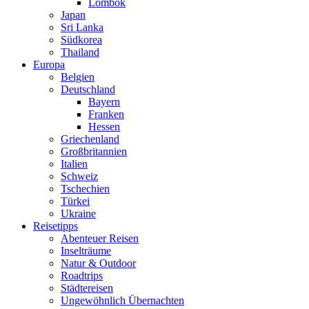
Lombok
Japan
Sri Lanka
Südkorea
Thailand
Europa
Belgien
Deutschland
Bayern
Franken
Hessen
Griechenland
Großbritannien
Italien
Schweiz
Tschechien
Türkei
Ukraine
Reisetipps
Abenteuer Reisen
Inselträume
Natur & Outdoor
Roadtrips
Städtereisen
Ungewöhnlich Übernachten