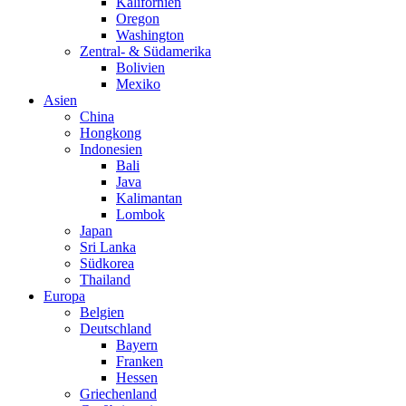
Kalifornien
Oregon
Washington
Zentral- & Südamerika
Bolivien
Mexiko
Asien
China
Hongkong
Indonesien
Bali
Java
Kalimantan
Lombok
Japan
Sri Lanka
Südkorea
Thailand
Europa
Belgien
Deutschland
Bayern
Franken
Hessen
Griechenland