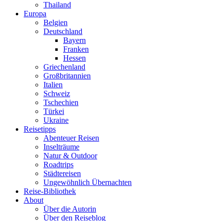
Thailand
Europa
Belgien
Deutschland
Bayern
Franken
Hessen
Griechenland
Großbritannien
Italien
Schweiz
Tschechien
Türkei
Ukraine
Reisetipps
Abenteuer Reisen
Inselträume
Natur & Outdoor
Roadtrips
Städtereisen
Ungewöhnlich Übernachten
Reise-Bibliothek
About
Über die Autorin
Über den Reiseblog