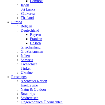
Lombok
Japan
Sri Lanka
Südkorea
Thailand
Europa
Belgien
Deutschland
Bayern
Franken
Hessen
Griechenland
Großbritannien
Italien
Schweiz
Tschechien
Türkei
Ukraine
Reisetipps
Abenteuer Reisen
Inselträume
Natur & Outdoor
Roadtrips
Städtereisen
Ungewöhnlich Übernachten