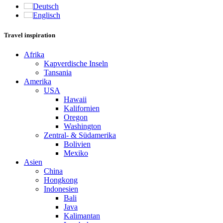
Deutsch
Englisch
Travel inspiration
Afrika
Kapverdische Inseln
Tansania
Amerika
USA
Hawaii
Kalifornien
Oregon
Washington
Zentral- & Südamerika
Bolivien
Mexiko
Asien
China
Hongkong
Indonesien
Bali
Java
Kalimantan