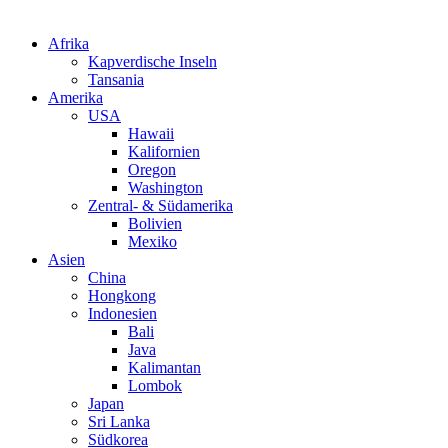
Afrika
Kapverdische Inseln
Tansania
Amerika
USA
Hawaii
Kalifornien
Oregon
Washington
Zentral- & Südamerika
Bolivien
Mexiko
Asien
China
Hongkong
Indonesien
Bali
Java
Kalimantan
Lombok
Japan
Sri Lanka
Südkorea