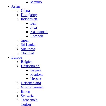
Mexiko
Asien
China
Hongkong
Indonesien
Bali
Java
Kalimantan
Lombok
Japan
Sri Lanka
Südkorea
Thailand
Europa
Belgien
Deutschland
Bayern
Franken
Hessen
Griechenland
Großbritannien
Italien
Schweiz
Tschechien
Türkei