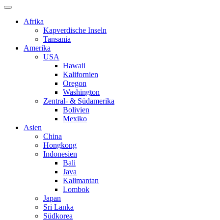
Afrika
Kapverdische Inseln
Tansania
Amerika
USA
Hawaii
Kalifornien
Oregon
Washington
Zentral- & Südamerika
Bolivien
Mexiko
Asien
China
Hongkong
Indonesien
Bali
Java
Kalimantan
Lombok
Japan
Sri Lanka
Südkorea