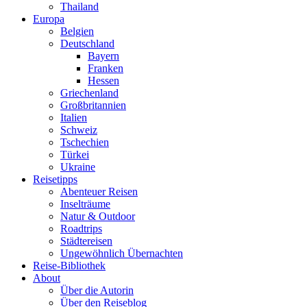
Thailand
Europa
Belgien
Deutschland
Bayern
Franken
Hessen
Griechenland
Großbritannien
Italien
Schweiz
Tschechien
Türkei
Ukraine
Reisetipps
Abenteuer Reisen
Inselträume
Natur & Outdoor
Roadtrips
Städtereisen
Ungewöhnlich Übernachten
Reise-Bibliothek
About
Über die Autorin
Über den Reiseblog